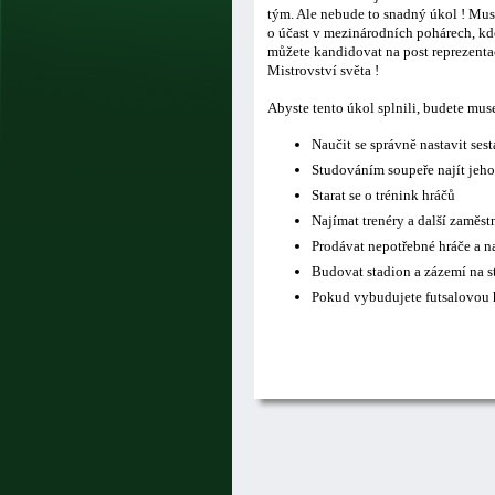
tým. Ale nebude to snadný úkol ! Musí
o účast v mezinárodních pohárech, kde
můžete kandidovat na post reprezentač
Mistrovství světa !
Abyste tento úkol splnili, budete mus
Naučit se správně nastavit ses
Studováním soupeře najít jeho
Starat se o trénink hráčů
Najímat trenéry a další zaměs
Prodávat nepotřebné hráče a n
Budovat stadion a zázemí na s
Pokud vybudujete futsalovou h