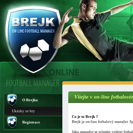
Vítejte v on-line fotbalo
O Brejku
Ukázky ze hry
Co je to Brejk ?
Brejk je on-line fotbalový manažer. Sp
Registrace
Jako manažer se ujímáte vedení fotba