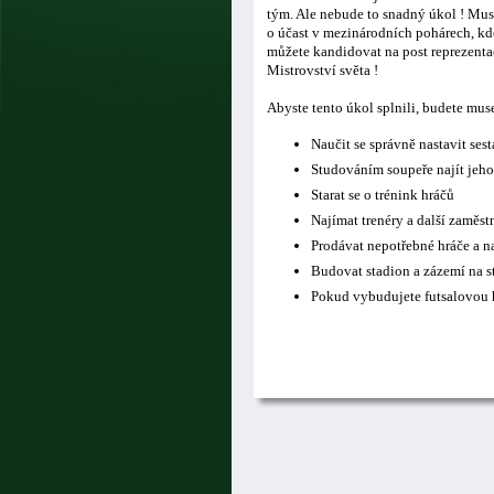
tým. Ale nebude to snadný úkol ! Musí
o účast v mezinárodních pohárech, kde
můžete kandidovat na post reprezentač
Mistrovství světa !
Abyste tento úkol splnili, budete mus
Naučit se správně nastavit ses
Studováním soupeře najít jeho
Starat se o trénink hráčů
Najímat trenéry a další zaměs
Prodávat nepotřebné hráče a n
Budovat stadion a zázemí na s
Pokud vybudujete futsalovou h