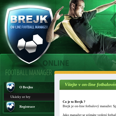
Vítejte v on-line fotbalo
O Brejku
Ukázky ze hry
Co je to Brejk ?
Brejk je on-line fotbalový manažer. Sp
Registrace
Jako manažer se ujímáte vedení fotba