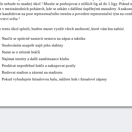
le nebude to snadný úkol ! Musíte se probojovat z nižších lig až do 1.ligy. Pokud 
t v mezinárodních pohárech, kde se utkáte s dalšími úspěšnými manažery. A nakonec
 kandidovat na post reprezentačního trenéra a povedete reprezentační tým na cestě
vství světa !
 tento úkol splnili, budete muset využít všech možností, které vám hra nabízí.
Naučit se správně nastavit sestavu na zápas a taktiku
Studováním soupeře najít jeho slabiny
Starat se o trénink hráčů
Najímat trenéry a další zaměstnance klubu
Prodávat nepotřebné hráče a nakupovat posily
Budovat stadion a zázemí na stadionu
Pokud vybudujete futsalovou halu, můžete hrát i futsalové zápasy