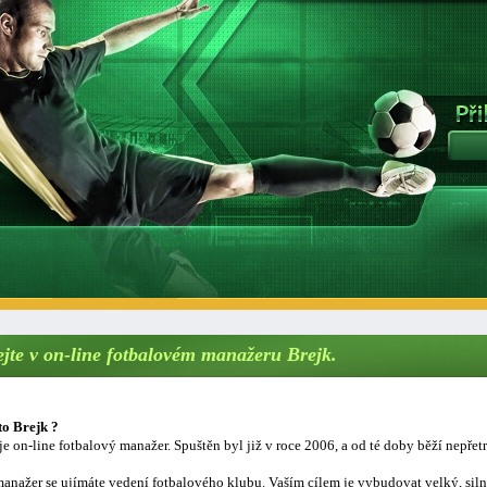
ejte v on-line fotbalovém manažeru Brejk.
to Brejk ?
je on-line fotbalový manažer. Spuštěn byl již v roce 2006, a od té doby běží nepřetr
anažer se ujímáte vedení fotbalového klubu. Vaším cílem je vybudovat velký, sil