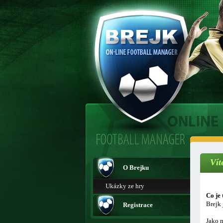
Vít
O Brejku
Ukázky ze hry
Co je 
Brejk 
Registrace
Jako m