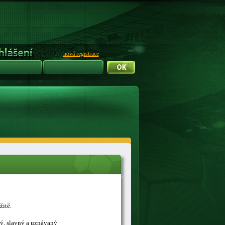
nová registrace
žitě.
ný, slavný a uznávaný