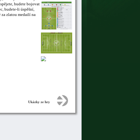
uspějete, budete bojovat
, budete-li úspěšní,
 za zlatou medailí na
Ukázky ze hry