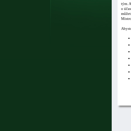
tým. A
o účas
můžete
Mistro
Abyste