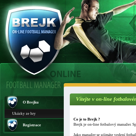
Vítejte v on-line fotbalo
O Brejku
Ukázky ze hry
Co je to Brejk ?
Brejk je on-line fotbalový manažer. Sp
Registrace
Jako manažer se ujímáte vedení fotba