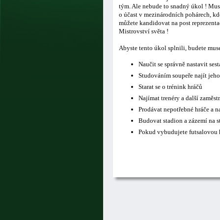
tým. Ale nebude to snadný úkol ! Musí
o účast v mezinárodních pohárech, kde
můžete kandidovat na post reprezentač
Mistrovství světa !
Abyste tento úkol splnili, budete mus
Naučit se správně nastavit ses
Studováním soupeře najít jeho
Starat se o trénink hráčů
Najímat trenéry a další zaměs
Prodávat nepotřebné hráče a n
Budovat stadion a zázemí na s
Pokud vybudujete futsalovou h