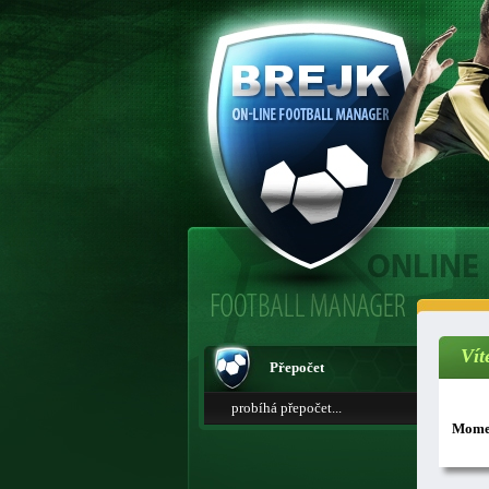
Vít
Přepočet
probíhá přepočet...
Momen