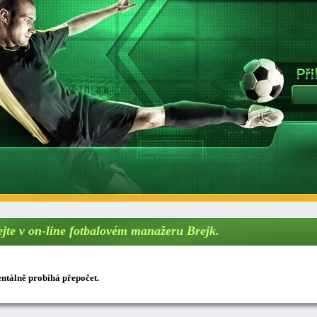
ejte v on-line fotbalovém manažeru Brejk.
tálně probíhá přepočet.