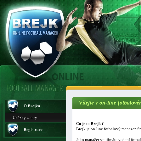
Vítejte v on-line fotbalo
O Brejku
Ukázky ze hry
Co je to Brejk ?
Brejk je on-line fotbalový manažer. Sp
Registrace
Jako manažer se ujímáte vedení fotba