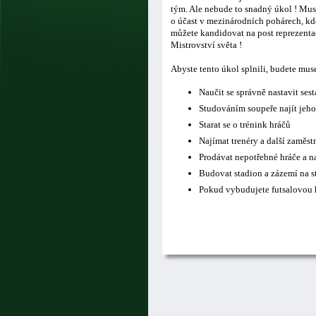
tým. Ale nebude to snadný úkol ! Musí
o účast v mezinárodních pohárech, kde
můžete kandidovat na post reprezentač
Mistrovství světa !
Abyste tento úkol splnili, budete mus
Naučit se správně nastavit ses
Studováním soupeře najít jeho
Starat se o trénink hráčů
Najímat trenéry a další zaměs
Prodávat nepotřebné hráče a n
Budovat stadion a zázemí na s
Pokud vybudujete futsalovou h