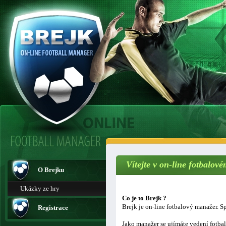
Vítejte v on-line fotbalo
O Brejku
Ukázky ze hry
Co je to Brejk ?
Brejk je on-line fotbalový manažer. Sp
Registrace
Jako manažer se ujímáte vedení fotba