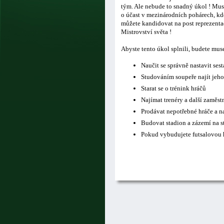
tým. Ale nebude to snadný úkol ! Musí
o účast v mezinárodních pohárech, kde
můžete kandidovat na post reprezentač
Mistrovství světa !
Abyste tento úkol splnili, budete mus
Naučit se správně nastavit ses
Studováním soupeře najít jeho
Starat se o trénink hráčů
Najímat trenéry a další zaměs
Prodávat nepotřebné hráče a n
Budovat stadion a zázemí na s
Pokud vybudujete futsalovou h