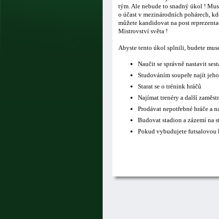
tým. Ale nebude to snadný úkol ! Musí
o účast v mezinárodních pohárech, kde
můžete kandidovat na post reprezentač
Mistrovství světa !
Abyste tento úkol splnili, budete mus
Naučit se správně nastavit ses
Studováním soupeře najít jeho
Starat se o trénink hráčů
Najímat trenéry a další zaměs
Prodávat nepotřebné hráče a n
Budovat stadion a zázemí na s
Pokud vybudujete futsalovou h