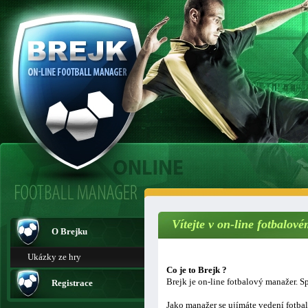
Vítejte v on-line fotbalo
O Brejku
Ukázky ze hry
Co je to Brejk ?
Brejk je on-line fotbalový manažer. Sp
Registrace
Jako manažer se ujímáte vedení fotba