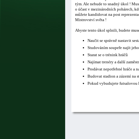
tým. Ale nebude to snadný úkol ! Musí
o účast v mezinárodních pohárech, kde
můžete kandidovat na post reprezentač
Mistrovství světa !
Abyste tento úkol splnili, budete mus
Naučit se správně nastavit ses
Studováním soupeře najít jeho
Starat se o trénink hráčů
Najímat trenéry a další zaměs
Prodávat nepotřebné hráče a n
Budovat stadion a zázemí na s
Pokud vybudujete futsalovou h