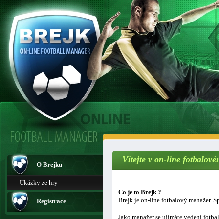
Vítejte v on-line fotbalo
O Brejku
Ukázky ze hry
Co je to Brejk ?
Brejk je on-line fotbalový manažer. Sp
Registrace
Jako manažer se ujímáte vedení fotba