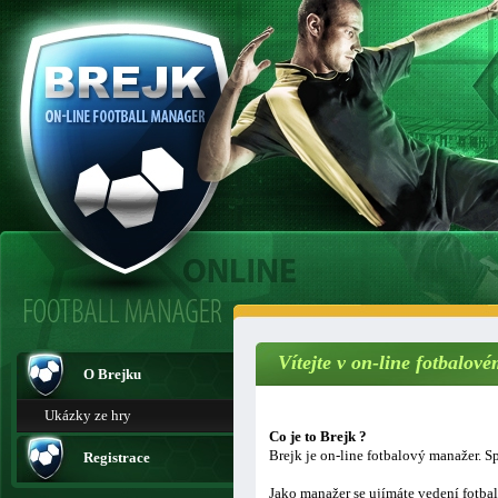
Vítejte v on-line fotbalo
O Brejku
Ukázky ze hry
Co je to Brejk ?
Brejk je on-line fotbalový manažer. Sp
Registrace
Jako manažer se ujímáte vedení fotba