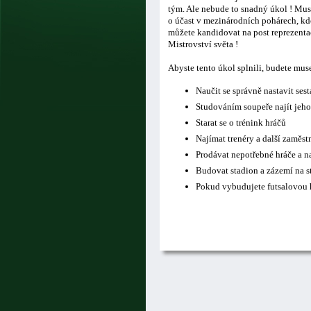
tým. Ale nebude to snadný úkol ! Musí
o účast v mezinárodních pohárech, kde
můžete kandidovat na post reprezentač
Mistrovství světa !
Abyste tento úkol splnili, budete mus
Naučit se správně nastavit ses
Studováním soupeře najít jeho
Starat se o trénink hráčů
Najímat trenéry a další zaměs
Prodávat nepotřebné hráče a n
Budovat stadion a zázemí na s
Pokud vybudujete futsalovou h