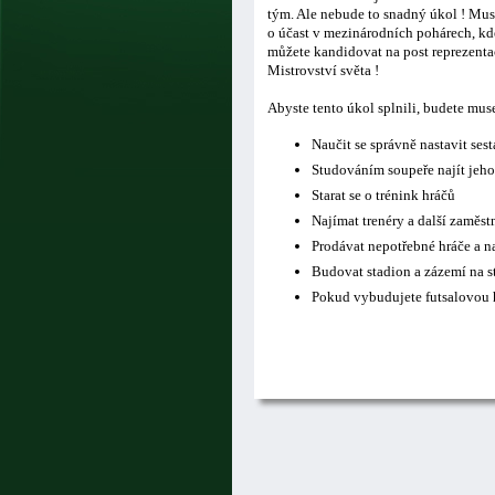
tým. Ale nebude to snadný úkol ! Musí
o účast v mezinárodních pohárech, kde
můžete kandidovat na post reprezentač
Mistrovství světa !
Abyste tento úkol splnili, budete mus
Naučit se správně nastavit ses
Studováním soupeře najít jeho
Starat se o trénink hráčů
Najímat trenéry a další zaměs
Prodávat nepotřebné hráče a n
Budovat stadion a zázemí na s
Pokud vybudujete futsalovou h