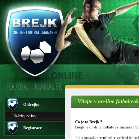
Vítejte v on-line fotbalo
O Brejku
Ukázky ze hry
Co je to Brejk ?
Brejk je on-line fotbalový manažer. Sp
Registrace
Jako manažer se ujímáte vedení fotba