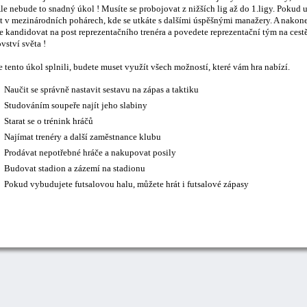
le nebude to snadný úkol ! Musíte se probojovat z nižších lig až do 1.ligy. Pokud 
t v mezinárodních pohárech, kde se utkáte s dalšími úspěšnými manažery. A nakonec
 kandidovat na post reprezentačního trenéra a povedete reprezentační tým na cestě
vství světa !
 tento úkol splnili, budete muset využít všech možností, které vám hra nabízí.
Naučit se správně nastavit sestavu na zápas a taktiku
Studováním soupeře najít jeho slabiny
Starat se o trénink hráčů
Najímat trenéry a další zaměstnance klubu
Prodávat nepotřebné hráče a nakupovat posily
Budovat stadion a zázemí na stadionu
Pokud vybudujete futsalovou halu, můžete hrát i futsalové zápasy