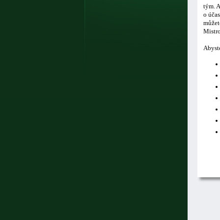
tým. A
o účas
můžete
Mistro
Abyste