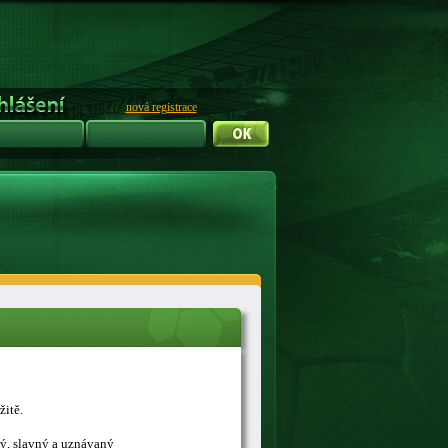
nová registrace
žitě.
ný, slavný a uznávaný