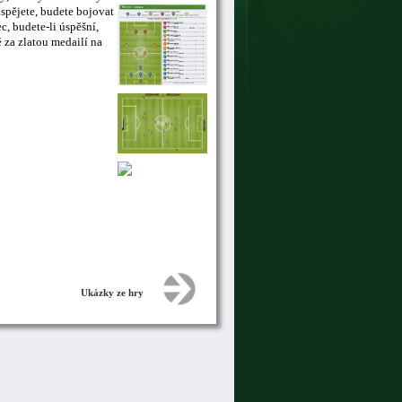
uspějete, budete bojovat
, budete-li úspěšní,
 za zlatou medailí na
Ukázky ze hry