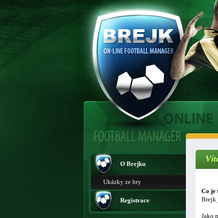
Vít
O Brejku
Ukázky ze hry
Co je 
Brejk 
Registrace
Jako m