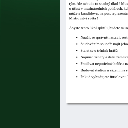
tým. Ale nebude to snadný úkol ! Musí
o účast v mezinárodních pohárech, kde
můžete kandidovat na post reprezentač
Mistrovství světa !
Abyste tento úkol splnili, budete mus
Naučit se správně nastavit ses
Studováním soupeře najít jeho
Starat se o trénink hráčů
Najímat trenéry a další zaměs
Prodávat nepotřebné hráče a n
Budovat stadion a zázemí na s
Pokud vybudujete futsalovou h