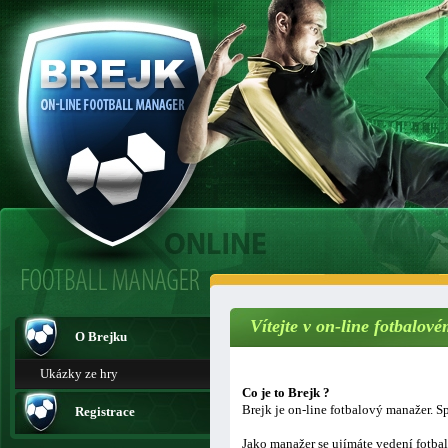
Vítejte v on-line fotbalo
O Brejku
Ukázky ze hry
Co je to Brejk ?
Brejk je on-line fotbalový manažer. Sp
Registrace
Jako manažer se ujímáte vedení fotba