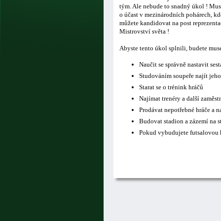
tým. Ale nebude to snadný úkol ! Musí
o účast v mezinárodních pohárech, kde
můžete kandidovat na post reprezentač
Mistrovství světa !
Abyste tento úkol splnili, budete mus
Naučit se správně nastavit ses
Studováním soupeře najít jeho
Starat se o trénink hráčů
Najímat trenéry a další zaměs
Prodávat nepotřebné hráče a n
Budovat stadion a zázemí na s
Pokud vybudujete futsalovou h