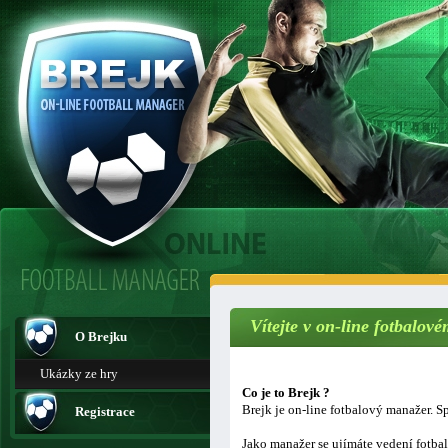
Vítejte v on-line fotbalo
O Brejku
Ukázky ze hry
Co je to Brejk ?
Brejk je on-line fotbalový manažer. Sp
Registrace
Jako manažer se ujímáte vedení fotba