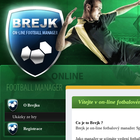
Vítejte v on-line fotbalo
O Brejku
Ukázky ze hry
Co je to Brejk ?
Brejk je on-line fotbalový manažer. Sp
Registrace
Jako manažer se ujímáte vedení fotba