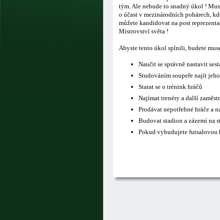
tým. Ale nebude to snadný úkol ! Musí
o účast v mezinárodních pohárech, kde
můžete kandidovat na post reprezentač
Mistrovství světa !
Abyste tento úkol splnili, budete mus
Naučit se správně nastavit ses
Studováním soupeře najít jeho
Starat se o trénink hráčů
Najímat trenéry a další zaměs
Prodávat nepotřebné hráče a n
Budovat stadion a zázemí na s
Pokud vybudujete futsalovou h