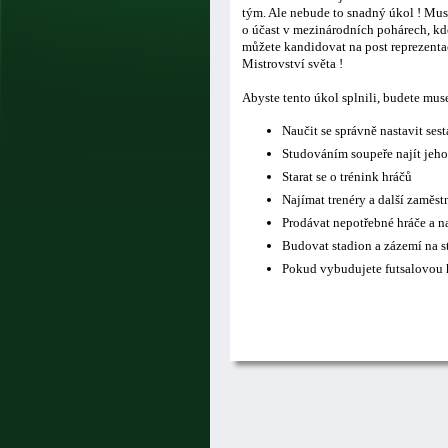
tým. Ale nebude to snadný úkol ! Musí
o účast v mezinárodních pohárech, kde
můžete kandidovat na post reprezentač
Mistrovství světa !
Abyste tento úkol splnili, budete mus
Naučit se správně nastavit ses
Studováním soupeře najít jeho
Starat se o trénink hráčů
Najímat trenéry a další zaměs
Prodávat nepotřebné hráče a n
Budovat stadion a zázemí na s
Pokud vybudujete futsalovou h