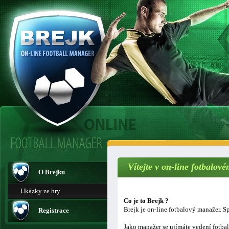
Vítejte v on-line fotbalo
O Brejku
Ukázky ze hry
Co je to Brejk ?
Brejk je on-line fotbalový manažer. Sp
Registrace
Jako manažer se ujímáte vedení fotba