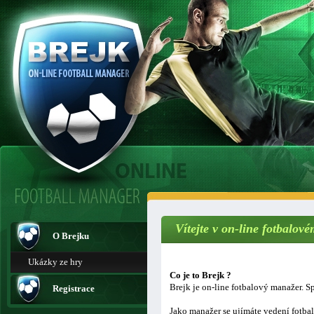
Vítejte v on-line fotbalo
O Brejku
Ukázky ze hry
Co je to Brejk ?
Brejk je on-line fotbalový manažer. Sp
Registrace
Jako manažer se ujímáte vedení fotba