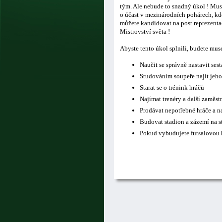
tým. Ale nebude to snadný úkol ! Musí
o účast v mezinárodních pohárech, kde
můžete kandidovat na post reprezentač
Mistrovství světa !
Abyste tento úkol splnili, budete mus
Naučit se správně nastavit ses
Studováním soupeře najít jeho
Starat se o trénink hráčů
Najímat trenéry a další zaměs
Prodávat nepotřebné hráče a n
Budovat stadion a zázemí na s
Pokud vybudujete futsalovou h