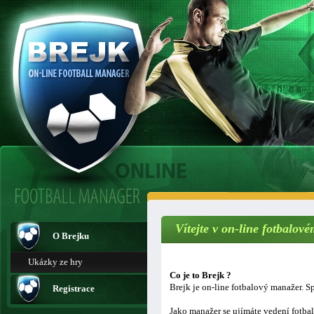
Vítejte v on-line fotbalo
O Brejku
Ukázky ze hry
Co je to Brejk ?
Brejk je on-line fotbalový manažer. Sp
Registrace
Jako manažer se ujímáte vedení fotba