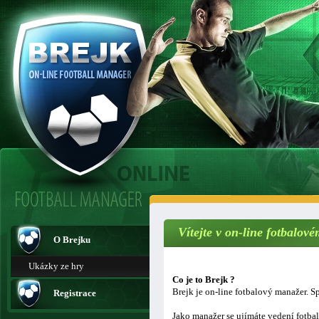
Vítejte v on-line fotbalo
O Brejku
Ukázky ze hry
Co je to Brejk ?
Brejk je on-line fotbalový manažer. Sp
Registrace
Jako manažer se ujímáte vedení fotba