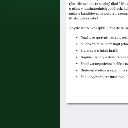
tým. Ale nebude to snadný úkol ! Musí
o účast v mezinárodních pohárech, kde
můžete kandidovat na post reprezentač
Mistrovství světa !
Abyste tento úkol splnili, budete mus
Naučit se správně nastavit ses
Studováním soupeře najít jeho
Starat se o trénink hráčů
Najímat trenéry a další zaměs
Prodávat nepotřebné hráče a n
Budovat stadion a zázemí na s
Pokud vybudujete futsalovou h