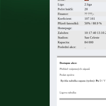
Liga:
2.liga
Počet hráčů:
20
Finance:
?? ???,-
Koeficient:
107.161
Přízeň fanoušků:
50% / 88.9 %
Homepage:
Založen:
10:17:40 13.10.
Stadion:
San Celeste
Kapacita:
84 000
Poslední akce:
..
Dostupne akce:
Přehled vzájemných zápasů
Poslat zprávu
Rychla nabidka zapasu (tyden):
Po
D
/
V
Ligova tabulka