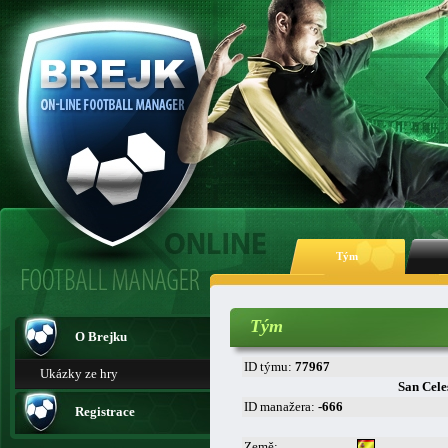
Tým
Tým
O Brejku
ID týmu:
77967
Ukázky ze hry
San Cele
ID manažera:
-666
Registrace
Země: