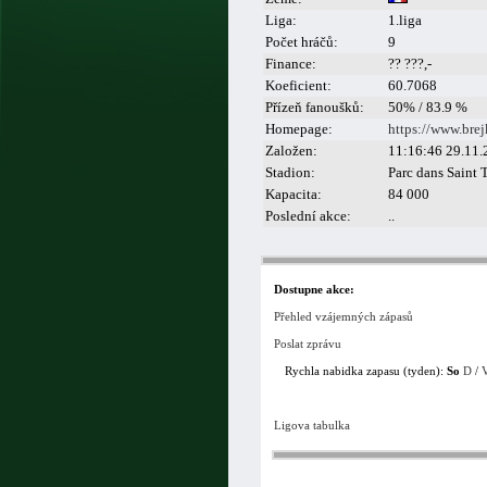
Liga:
1.liga
Počet hráčů:
9
Finance:
?? ???,-
Koeficient:
60.7068
Přízeň fanoušků:
50% / 83.9 %
Homepage:
https://www.bre
Založen:
11:16:46 29.11.
Stadion:
Parc dans Saint 
Kapacita:
84 000
Poslední akce:
..
Dostupne akce:
Přehled vzájemných zápasů
Poslat zprávu
Rychla nabidka zapasu (tyden):
So
D
/
Ligova tabulka