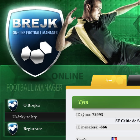
Tým
Tým
O Brejku
ID týmu:
72993
Ukázky ze hry
SF Celtic de 
ID manažera:
-666
Registrace
Země: