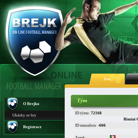
Tým
Tým
O Brejku
ID týmu:
72168
Ukázky ze hry
Rimini 
ID manažera:
-666
Registrace
Země: