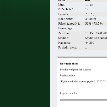
Liga:
1.liga
Počet hráčů:
12
Finance:
?? ???,-
Koeficient:
3.75836
Přízeň fanoušků:
50% / 73.5 %
Homepage:
Založen:
13:15:53 4.8.20
Stadion:
Stadio San Nico
Kapacita:
44 300
Poslední akce:
..
Dostupne akce:
Přehled vzájemných zápasů
Poslat zprávu
Rychla nabidka zapasu (tyden):
Út
D
/
V
Ligova tabulka