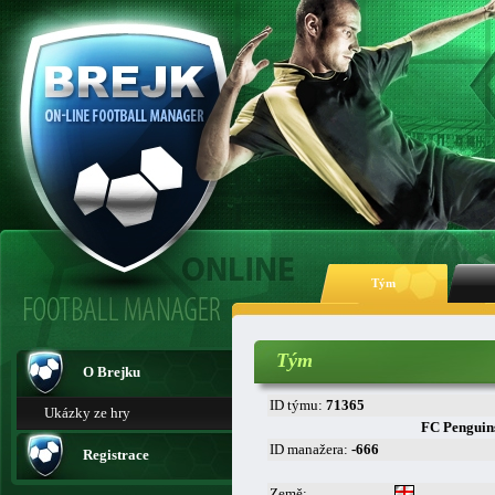
Tým
Tým
O Brejku
ID týmu:
71365
Ukázky ze hry
FC Penguin
ID manažera:
-666
Registrace
Země: