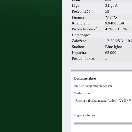
Liga:
3.liga A
Počet hráčů:
59
Finance:
?? ???,-
Koeficient:
9.94085E-9
Přízeň fanoušků:
45% / 61.3 %
Homepage:
Založen:
12:30:25 31.10.
Stadion:
Blue Igloo
Kapacita:
63 000
Poslední akce:
..
Dostupne akce:
Přehled vzájemných zápasů
Poslat zprávu
Rychla nabidka zapasu (tyden):
Út
D
/
V
Ligova tabulka