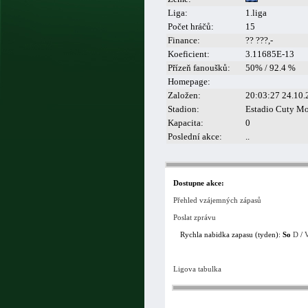
Liga:
1.liga
Počet hráčů:
15
Finance:
?? ???,-
Koeficient:
3.11685E-13
Přízeň fanoušků:
50% / 92.4 %
Homepage:
Založen:
20:03:27 24.10.
Stadion:
Estadio Cuty M
Kapacita:
0
Poslední akce:
..
Dostupne akce:
Přehled vzájemných zápasů
Poslat zprávu
Rychla nabidka zapasu (tyden):
So
D
/
Ligova tabulka