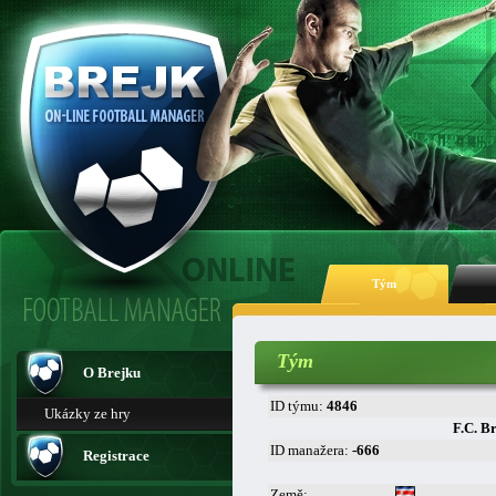
Tým
Tým
O Brejku
ID týmu:
4846
Ukázky ze hry
F.C. B
ID manažera:
-666
Registrace
Země: