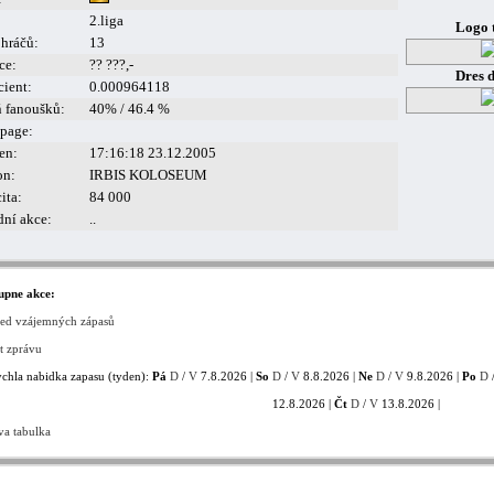
2.liga
Logo 
 hráčů:
13
ce:
?? ???,-
Dres 
cient:
0.000964118
ň fanoušků:
40% / 46.4 %
page:
en:
17:16:18 23.12.2005
on:
IRBIS KOLOSEUM
ita:
84 000
dní akce:
..
upne akce:
led vzájemných zápasů
t zprávu
chla nabidka zapasu (tyden):
Pá
D
/
V
7.8.2026 |
So
D
/
V
8.8.2026 |
Ne
D
/
V
9.8.2026 |
Po
D
12.8.2026 |
Čt
D
/
V
13.8.2026 |
va tabulka