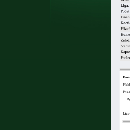
Liga:
Počet
Finan
Koefi
Příze
Home
Založ
Stadi
Kapac
Posle
Dost
Přeh
Posla
Ry
Ligo