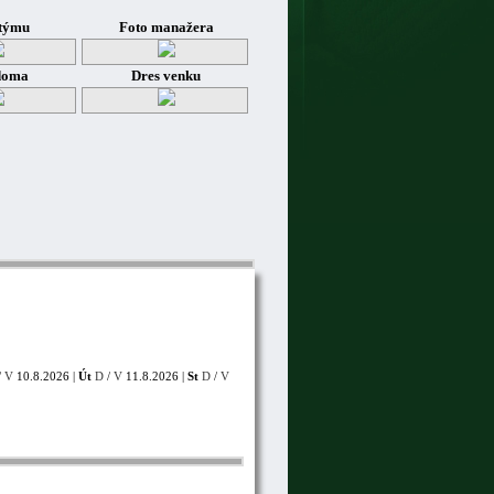
týmu
Foto manažera
doma
Dres venku
/
V
10.8.2026 |
Út
D
/
V
11.8.2026 |
St
D
/
V