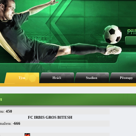
Tým
Hráči
Stadion
Přestupy
m
mu:
450
FC IRBIS GROS BITESH
nažera:
-666
: