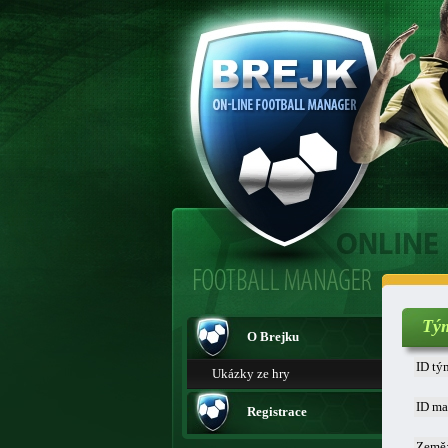
Tý
O Brejku
ID tý
Ukázky ze hry
ID ma
Registrace
Země