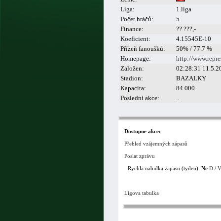
Liga:
1.liga
Počet hráčů:
5
Finance:
?? ???,-
Koeficient:
4.15545E-10
Přízeň fanoušků:
50% / 77.7 %
Homepage:
http://www.repre
Založen:
02:28:31 11.5.2
Stadion:
BAZALKY
Kapacita:
84 000
Poslední akce:
..
Dostupne akce:
Přehled vzájemných zápasů
Poslat zprávu
Rychla nabidka zapasu (tyden):
Ne
D
/
Ligova tabulka