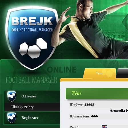
Tým
Tým
O Brejku
ID týmu:
43698
Ukázky ze hry
Artmedia 
ID manažera:
-666
Registrace
Země: