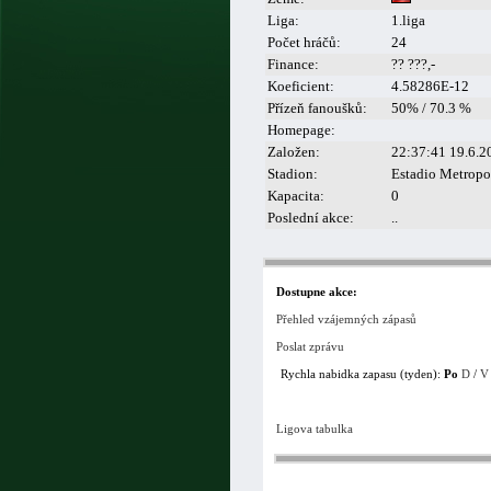
Liga:
1.liga
Počet hráčů:
24
Finance:
?? ???,-
Koeficient:
4.58286E-12
Přízeň fanoušků:
50% / 70.3 %
Homepage:
Založen:
22:37:41 19.6.2
Stadion:
Estadio Metropo
Kapacita:
0
Poslední akce:
..
Dostupne akce:
Přehled vzájemných zápasů
Poslat zprávu
Rychla nabidka zapasu (tyden):
Po
D
/
V
Ligova tabulka