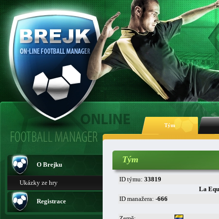
Tým
Tým
O Brejku
ID týmu:
33819
Ukázky ze hry
La Equ
ID manažera:
-666
Registrace
Země: