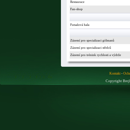
Restaurace
Fan-shop
Futsalová hala
Zázemí pro specializaci gólmanů
Zázemí pro specializaci střelců
Zázemí pro trénink rychlosti a výdrže
-
Kontakt
Ochr
Copyright Brej