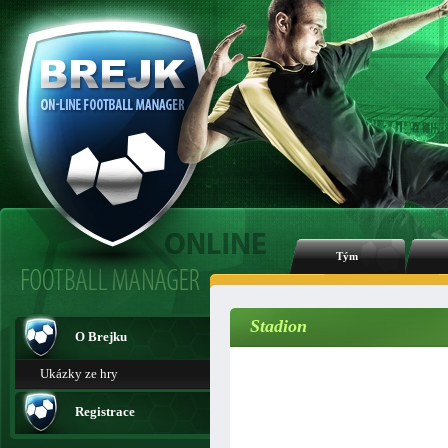
Tým
Stadion
O Brejku
Ukázky ze hry
Registrace