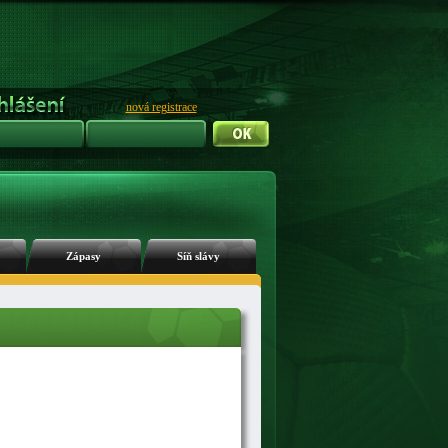
nová registrace
Zápasy
Síň slávy