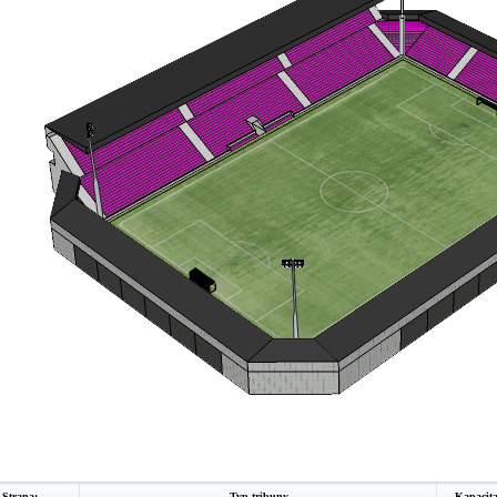
Strana:
Typ tribuny
Kapacit