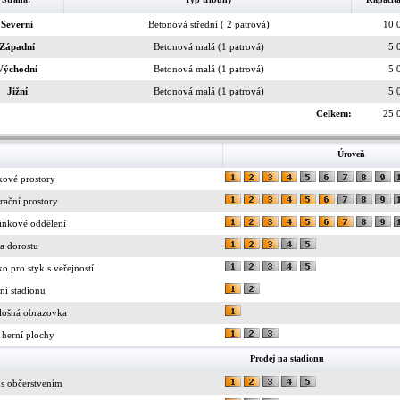
Severní
Betonová střední ( 2 patrová)
10 
Západní
Betonová malá (1 patrová)
5 
Východní
Betonová malá (1 patrová)
5 
Jižní
Betonová malá (1 patrová)
5 
Celkem:
25 
Úroveň
kové prostory
rační prostory
inkové oddělení
a dorostu
ko pro styk s veřejností
ní stadionu
lošná obrazovka
 herní plochy
Prodej na stadionu
 s občerstvením