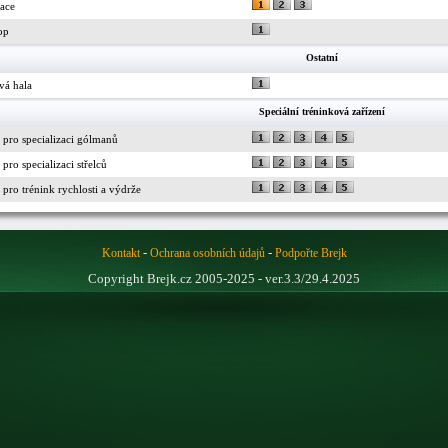
race
op
Ostatní
vá hala
Speciální tréninková zařízení
 pro specializaci gólmanů
pro specializaci střelců
pro trénink rychlosti a výdrže
-
-
Kontakt
Ochrana osobních údajů
Podpořte Brejk
Copyright Brejk.cz 2005-2025 - ver.3.3/29.4.2025