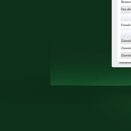
Restau
Fan-sh
Futsalo
Zázemí
Zázemí 
Zázemí 