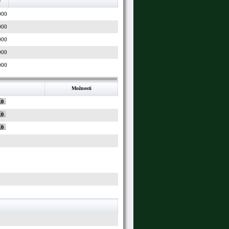
000
000
000
000
000
Možnosti