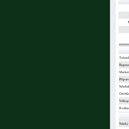
Trénin
Regene
Market
Příprav
Středis
Osvětle
Velkop
Kvalita
Stánky