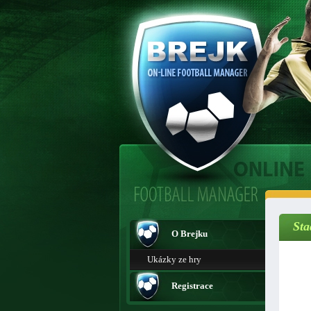
Sta
O Brejku
Ukázky ze hry
Registrace