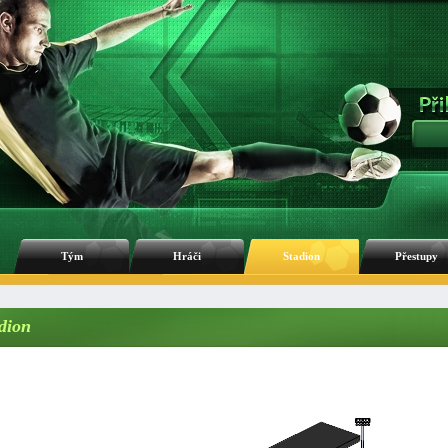
Tým
Hráči
Stadion
Přestupy
dion