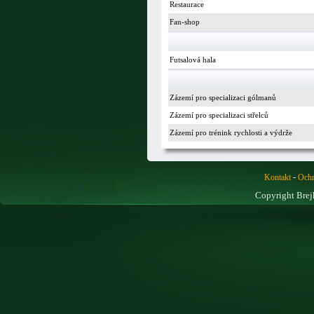
Restaurace
Fan-shop
Futsalová hala
Zázemí pro specializaci gólmanů
Zázemí pro specializaci střelců
Zázemí pro trénink rychlosti a výdrže
-
Kontakt
Ochr
Copyright Brej