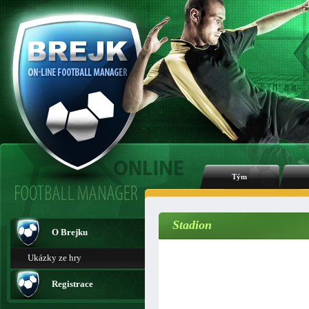
Tým
Stadion
O Brejku
Ukázky ze hry
Registrace