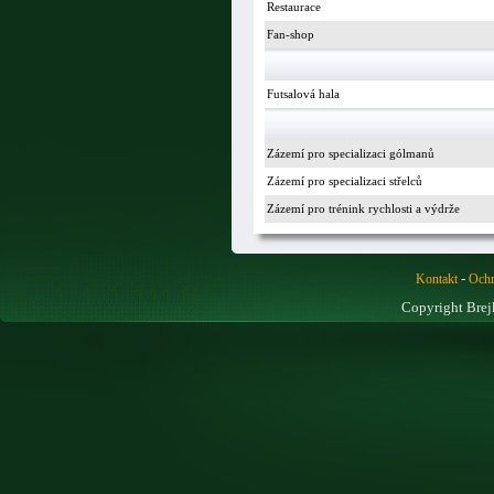
Restaurace
Fan-shop
Futsalová hala
Zázemí pro specializaci gólmanů
Zázemí pro specializaci střelců
Zázemí pro trénink rychlosti a výdrže
-
Kontakt
Ochr
Copyright Brej