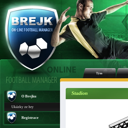
Tým
Stadion
O Brejku
Ukázky ze hry
Registrace