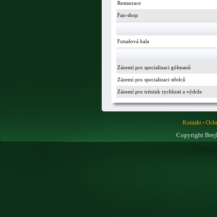
Restaurace
Fan-shop
Futsalová hala
Zázemí pro specializaci gólmanů
Zázemí pro specializaci střelců
Zázemí pro trénink rychlosti a výdrže
-
Kontakt
Ochr
Copyright Brej