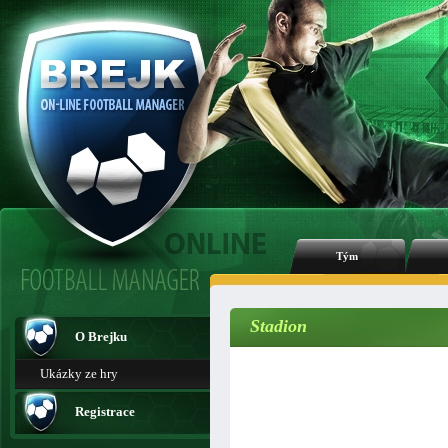
Tým
Stadion
O Brejku
Ukázky ze hry
Registrace