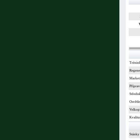
Trénin
Regene
Market
Příprav
Středis
Osvětle
Velkop
Kvalita
Stánky