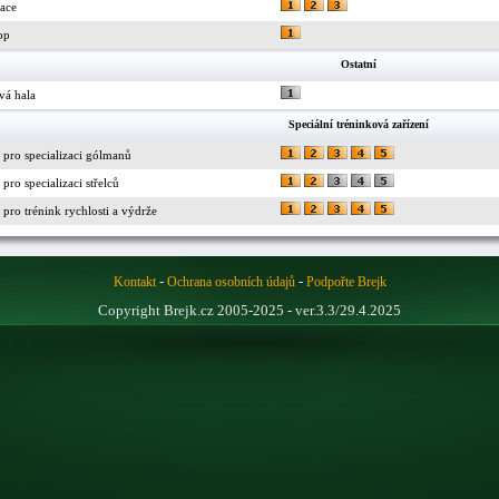
race
op
Ostatní
vá hala
Speciální tréninková zařízení
 pro specializaci gólmanů
pro specializaci střelců
pro trénink rychlosti a výdrže
-
-
Kontakt
Ochrana osobních údajů
Podpořte Brejk
Copyright Brejk.cz 2005-2025 - ver.3.3/29.4.2025