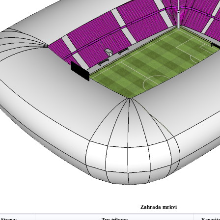
Zahrada mrkví
Strana:
Typ tribuny
Kapacit