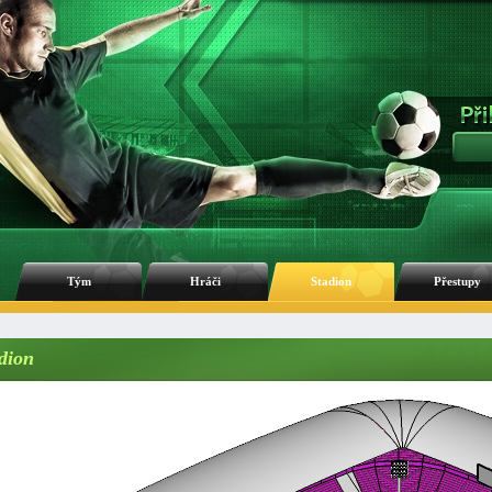
Tým
Hráči
Stadion
Přestupy
dion