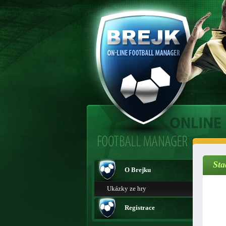
Sta
O Brejku
Ukázky ze hry
Registrace