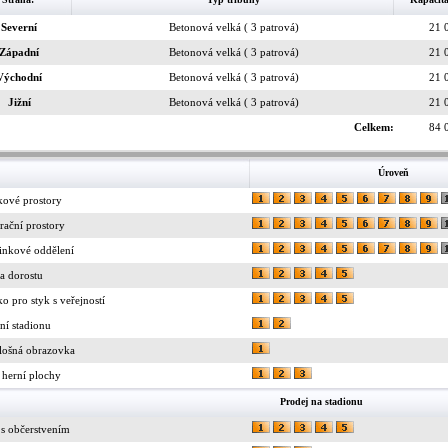
Severní
Betonová velká ( 3 patrová)
21 
Západní
Betonová velká ( 3 patrová)
21 
Východní
Betonová velká ( 3 patrová)
21 
Jižní
Betonová velká ( 3 patrová)
21 
Celkem:
84 
Úroveň
kové prostory
rační prostory
inkové oddělení
a dorostu
ko pro styk s veřejností
ní stadionu
lošná obrazovka
 herní plochy
Prodej na stadionu
 s občerstvením