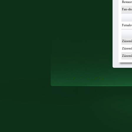
Restau
Fan-sh
Futsalo
Zázemí
Zázemí 
Zázemí 