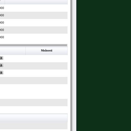
000
000
000
000
000
Možnosti