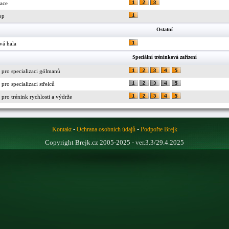
race
op
Ostatní
vá hala
Speciální tréninková zařízení
 pro specializaci gólmanů
pro specializaci střelců
pro trénink rychlosti a výdrže
-
-
Kontakt
Ochrana osobních údajů
Podpořte Brejk
Copyright Brejk.cz 2005-2025 - ver.3.3/29.4.2025