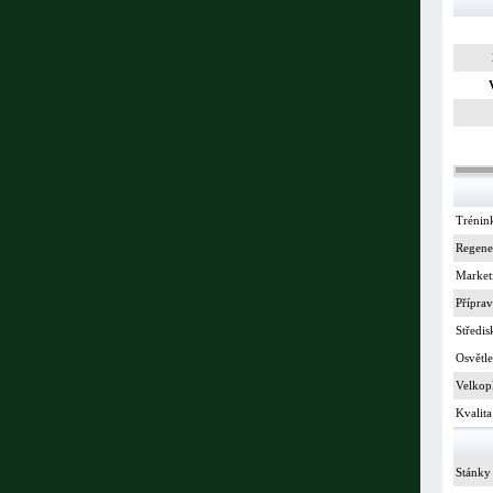
Trénin
Regene
Market
Příprav
Středis
Osvětle
Velkop
Kvalita
Stánky