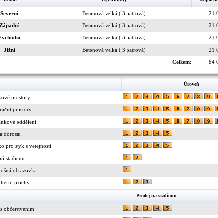
Severní
Betonová velká ( 3 patrová)
21 
Západní
Betonová velká ( 3 patrová)
21 
Východní
Betonová velká ( 3 patrová)
21 
Jižní
Betonová velká ( 3 patrová)
21 
Celkem:
84 
Úroveň
kové prostory
rační prostory
inkové oddělení
a dorostu
ko pro styk s veřejností
ní stadionu
lošná obrazovka
 herní plochy
Prodej na stadionu
 s občerstvením