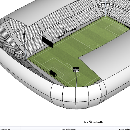
Na Škrabadle
Strana:
Typ tribuny
Kapacit