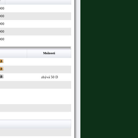
000
000
000
000
000
Možnosti
zbývá 50 D