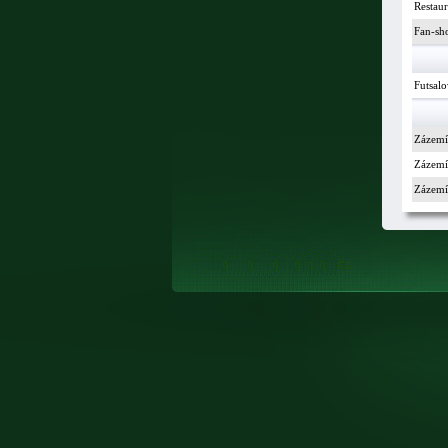
Restau
Fan-sh
Futsalo
Zázemí
Zázemí 
Zázemí 