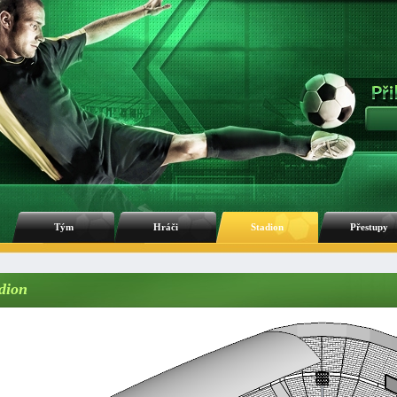
Tým
Hráči
Stadion
Přestupy
dion