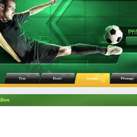
Tým
Hráči
Stadion
Přestupy
dion