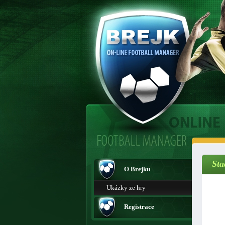
Sta
O Brejku
Ukázky ze hry
Registrace