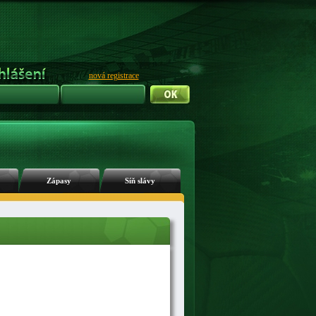
nová registrace
Zápasy
Síň slávy