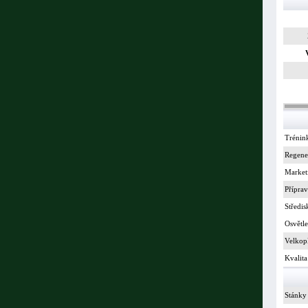
Trénin
Regene
Market
Příprav
Středis
Osvětle
Velkop
Kvalita
Stánky