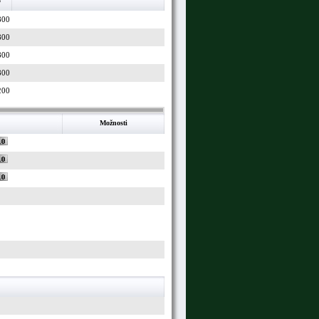
800
800
800
800
200
Možnosti