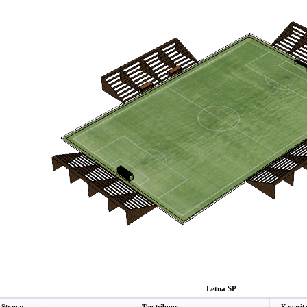
Letna SP
Strana:
Typ tribuny
Kapacit