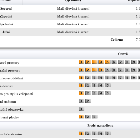
Severní
Malá dřevěná k sezení
1 
Západní
Malá dřevěná k sezení
1 
Východní
Malá dřevěná k sezení
1 
Jižní
Malá dřevěná k sezení
1 
Celkem:
7 
Úroveň
kové prostory
rační prostory
inkové oddělení
a dorostu
ko pro styk s veřejností
ní stadionu
lošná obrazovka
 herní plochy
Prodej na stadionu
 s občerstvením