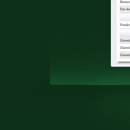
Restau
Fan-sh
Futsalo
Zázemí
Zázemí 
Zázemí 