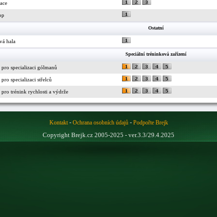
race
op
Ostatní
vá hala
Speciální tréninková zařízení
 pro specializaci gólmanů
pro specializaci střelců
pro trénink rychlosti a výdrže
-
-
Kontakt
Ochrana osobních údajů
Podpořte Brejk
Copyright Brejk.cz 2005-2025 - ver.3.3/29.4.2025