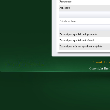
Restaurace
Fan-shop
Futsalová hala
Zázemí pro specializaci gólmanů
Zázemí pro specializaci střelců
Zázemí pro trénink rychlosti a výdrže
-
Kontakt
Ochr
Copyright Brej