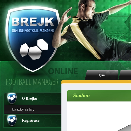
Tým
Stadion
O Brejku
Ukázky ze hry
Registrace