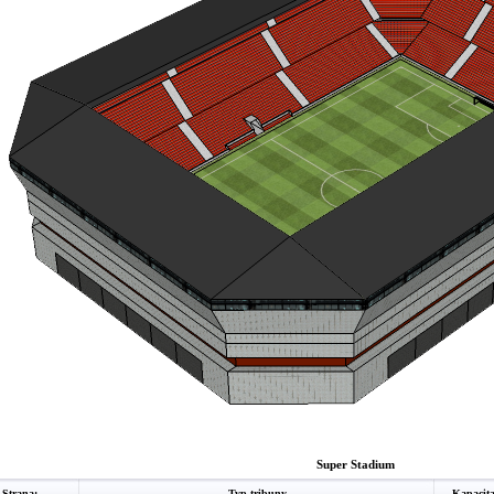
Super Stadium
Strana:
Typ tribuny
Kapacit