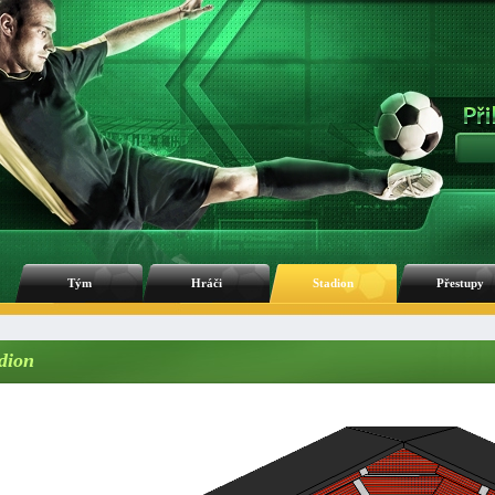
Tým
Hráči
Stadion
Přestupy
dion