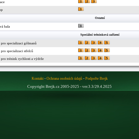
race
op
Ostatní
vá hala
Speciální tréninková zařízení
 pro specializaci gólmanů
pro specializaci střelců
pro trénink rychlosti a výdrže
-
-
Kontakt
Ochrana osobních údajů
Podpořte Brejk
Copyright Brejk.cz 2005-2025 - ver.3.3/29.4.2025