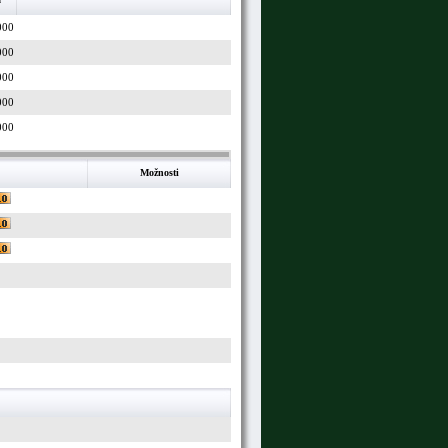
000
000
000
000
000
Možnosti