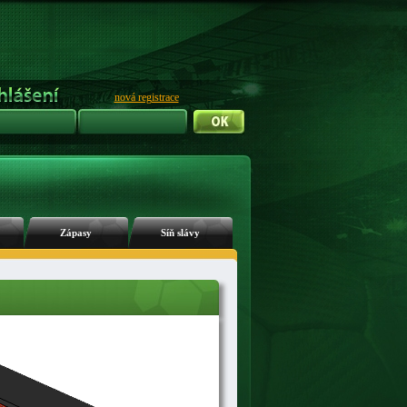
nová registrace
Zápasy
Síň slávy