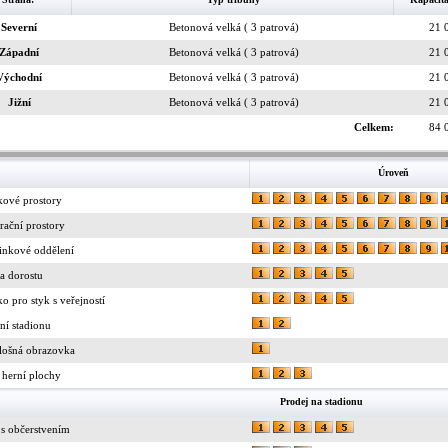
Severní
Betonová velká ( 3 patrová)
21 
Západní
Betonová velká ( 3 patrová)
21 
Východní
Betonová velká ( 3 patrová)
21 
Jižní
Betonová velká ( 3 patrová)
21 
Celkem:
84 
Úroveň
kové prostory
rační prostory
inkové oddělení
a dorostu
ko pro styk s veřejností
ní stadionu
lošná obrazovka
 herní plochy
Prodej na stadionu
 s občerstvením