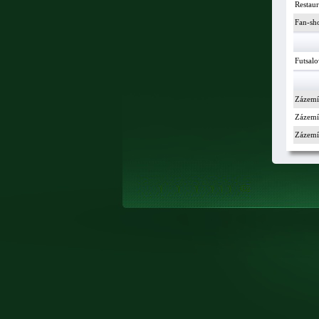
Restau
Fan-sh
Futsalo
Zázemí
Zázemí 
Zázemí 