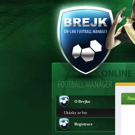
Sta
O Brejku
Ukázky ze hry
Registrace