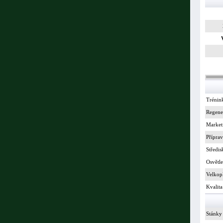
Trénin
Regene
Market
Příprav
Středis
Osvětle
Velkop
Kvalita
Stánky