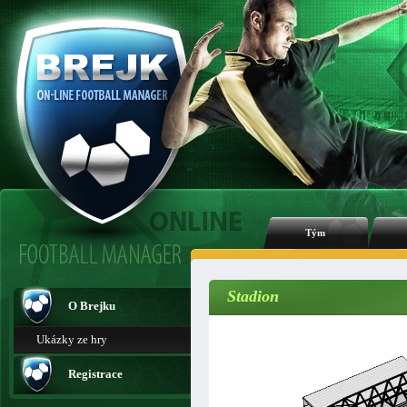
Tým
Stadion
O Brejku
Ukázky ze hry
Registrace