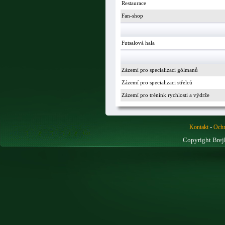
Restaurace
Fan-shop
Futsalová hala
Zázemí pro specializaci gólmanů
Zázemí pro specializaci střelců
Zázemí pro trénink rychlosti a výdrže
-
Kontakt
Ochr
Copyright Brej