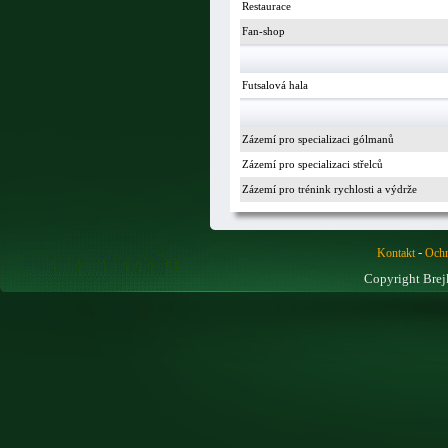
Restaurace
Fan-shop
Futsalová hala
Zázemí pro specializaci gólmanů
Zázemí pro specializaci střelců
Zázemí pro trénink rychlosti a výdrže
-
Kontakt
Ochr
Copyright Brej