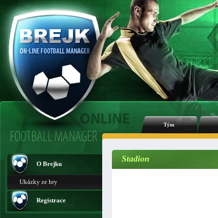
Tým
Stadion
O Brejku
Ukázky ze hry
Registrace