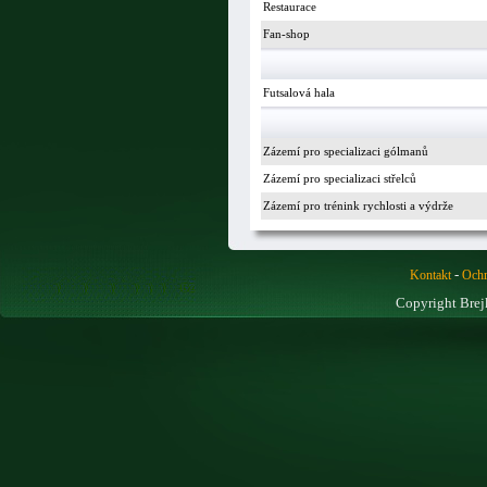
Restaurace
Fan-shop
Futsalová hala
Zázemí pro specializaci gólmanů
Zázemí pro specializaci střelců
Zázemí pro trénink rychlosti a výdrže
-
Kontakt
Ochr
Copyright Brej