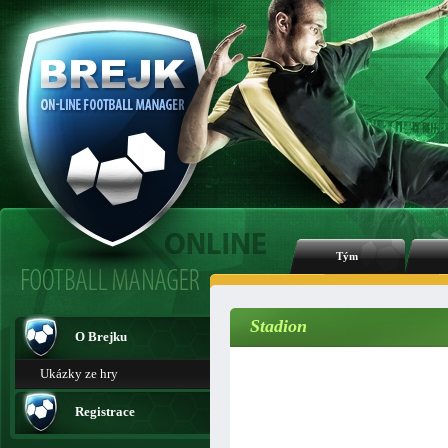
Tým
Stadion
O Brejku
Ukázky ze hry
Registrace