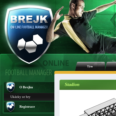
Tým
Stadion
O Brejku
Ukázky ze hry
Registrace