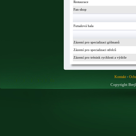
Restaurace
Fan-shop
Futsalová hala
Zázemí pro specializaci gólmanů
Zázemí pro specializaci střelců
Zázemí pro trénink rychlosti a výdrže
-
Kontakt
Ochr
Copyright Brej