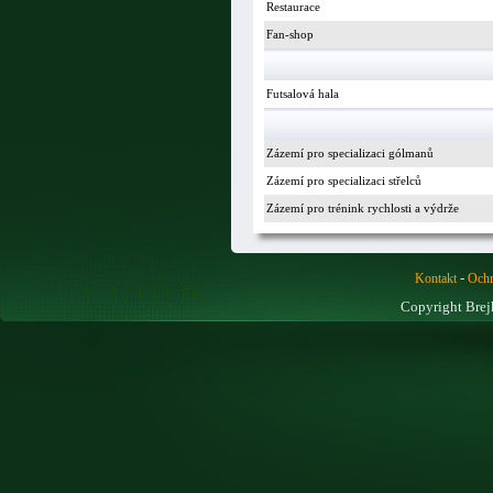
Restaurace
Fan-shop
Futsalová hala
Zázemí pro specializaci gólmanů
Zázemí pro specializaci střelců
Zázemí pro trénink rychlosti a výdrže
-
Kontakt
Ochr
Copyright Brej