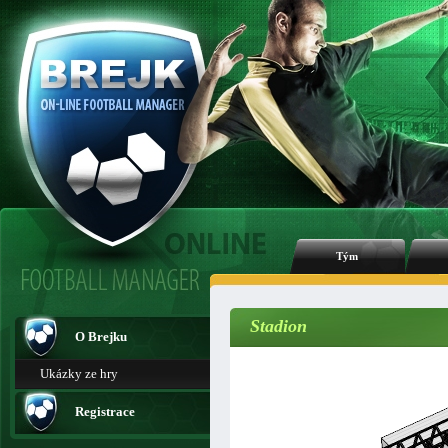
Tým
Stadion
O Brejku
Ukázky ze hry
Registrace