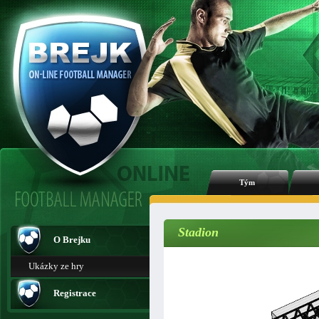
Tým
Stadion
O Brejku
Ukázky ze hry
Registrace