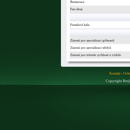
Restaurace
Fan-shop
Futsalová hala
Zázemí pro specializaci gólmanů
Zázemí pro specializaci střelců
Zázemí pro trénink rychlosti a výdrže
-
Kontakt
Ochr
Copyright Brej