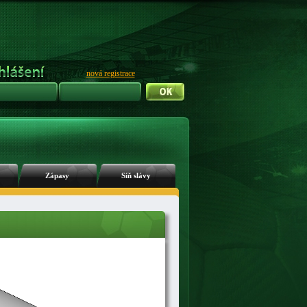
nová registrace
Zápasy
Síň slávy