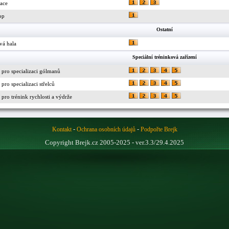
race
op
Ostatní
vá hala
Speciální tréninková zařízení
 pro specializaci gólmanů
pro specializaci střelců
pro trénink rychlosti a výdrže
-
-
Kontakt
Ochrana osobních údajů
Podpořte Brejk
Copyright Brejk.cz 2005-2025 - ver.3.3/29.4.2025