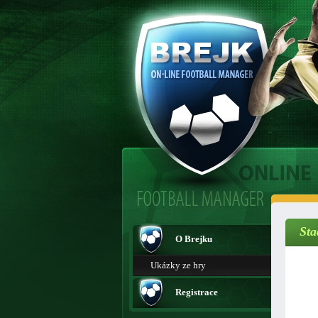
Sta
O Brejku
Ukázky ze hry
Registrace