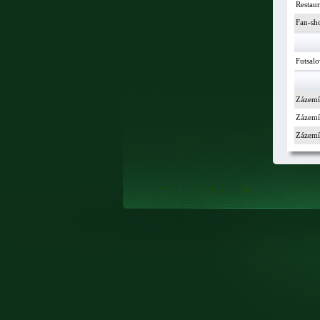
Restau
Fan-sh
Futsalo
Zázemí
Zázemí 
Zázemí 