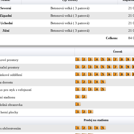
Severní
Betonová velká ( 3 patrová)
21 
Západní
Betonová velká ( 3 patrová)
21 
Východní
Betonová velká ( 3 patrová)
21 
Jižní
Betonová velká ( 3 patrová)
21 
Celkem:
84 
Úroveň
kové prostory
rační prostory
inkové oddělení
a dorostu
ko pro styk s veřejností
ní stadionu
lošná obrazovka
 herní plochy
Prodej na stadionu
 s občerstvením