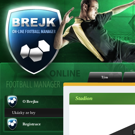
Tým
Stadion
O Brejku
Ukázky ze hry
Registrace