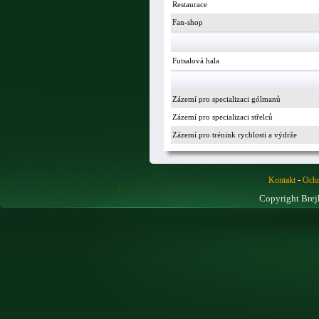
Restaurace
Fan-shop
Futsalová hala
Zázemí pro specializaci gólmanů
Zázemí pro specializaci střelců
Zázemí pro trénink rychlosti a výdrže
-
Kontakt
Ochr
Copyright Brej