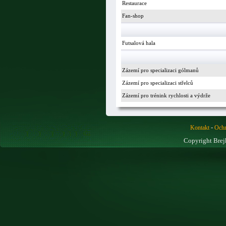
Restaurace
Fan-shop
Futsalová hala
Zázemí pro specializaci gólmanů
Zázemí pro specializaci střelců
Zázemí pro trénink rychlosti a výdrže
-
Kontakt
Ochr
Copyright Brej