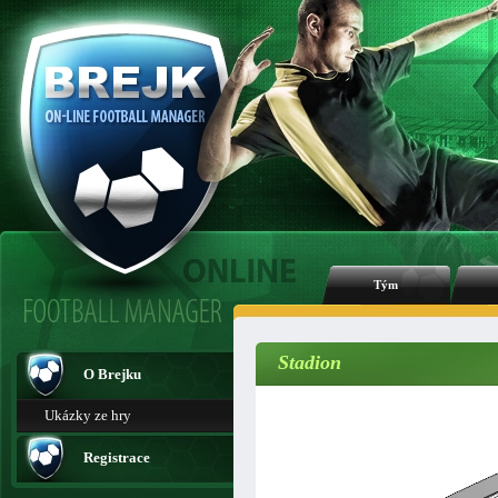
Tým
Stadion
O Brejku
Ukázky ze hry
Registrace