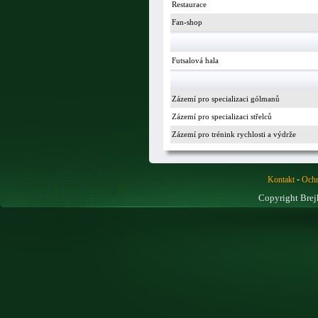
Restaurace
Fan-shop
Futsalová hala
Zázemí pro specializaci gólmanů
Zázemí pro specializaci střelců
Zázemí pro trénink rychlosti a výdrže
-
Kontakt
Ochr
Copyright Brej