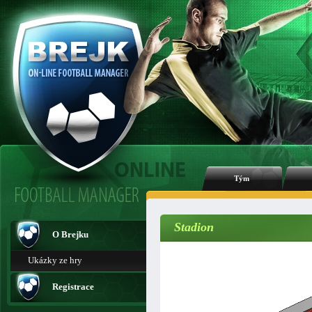
Tým
Stadion
O Brejku
Ukázky ze hry
Registrace