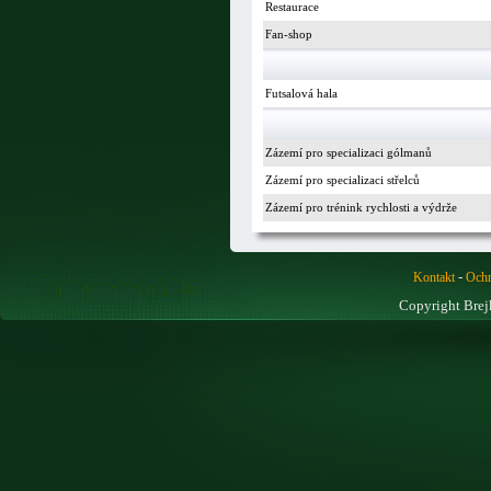
Restaurace
Fan-shop
Futsalová hala
Zázemí pro specializaci gólmanů
Zázemí pro specializaci střelců
Zázemí pro trénink rychlosti a výdrže
-
Kontakt
Ochr
Copyright Brej