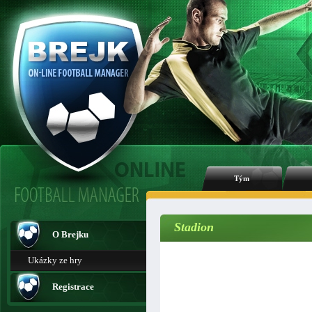
Tým
Stadion
O Brejku
Ukázky ze hry
Registrace