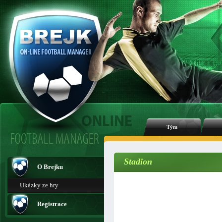
Tým
Stadion
O Brejku
Ukázky ze hry
Registrace