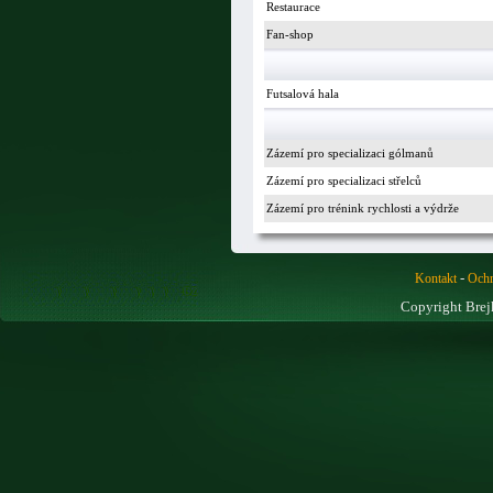
Restaurace
Fan-shop
Futsalová hala
Zázemí pro specializaci gólmanů
Zázemí pro specializaci střelců
Zázemí pro trénink rychlosti a výdrže
-
Kontakt
Ochr
Copyright Brej