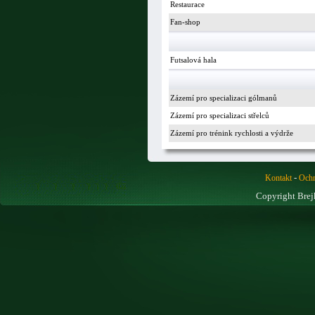
Restaurace
Fan-shop
Futsalová hala
Zázemí pro specializaci gólmanů
Zázemí pro specializaci střelců
Zázemí pro trénink rychlosti a výdrže
-
Kontakt
Ochr
Copyright Brej