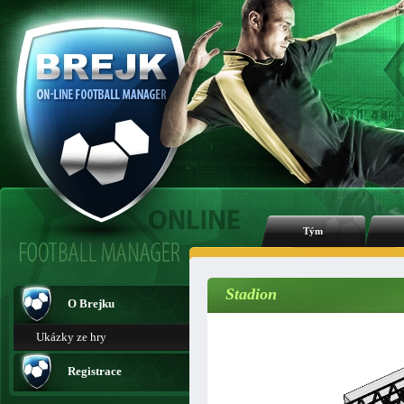
Tým
Stadion
O Brejku
Ukázky ze hry
Registrace